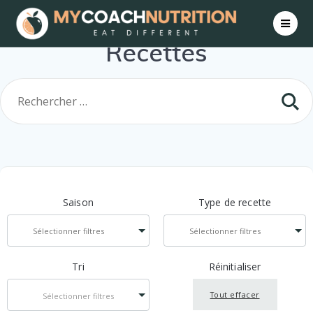
Skip
to
content
Recettes
Saison
Type de recette
Tri
Réinitialiser
Tout effacer
Sélectionner filtres