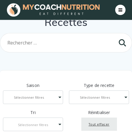
Skip
to
content
Recettes
Saison
Type de recette
Tri
Réinitialiser
Tout effacer
Sélectionner filtres