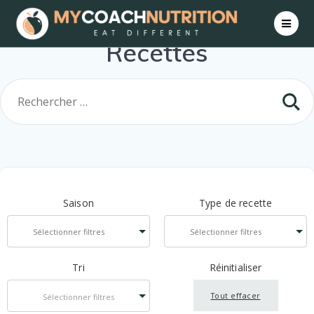
Skip
to
content
Recettes
Saison
Type de recette
Tri
Réinitialiser
Tout effacer
Sélectionner filtres