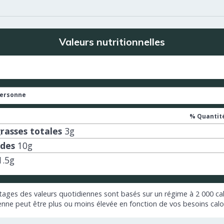
Valeurs nutritionnelles
personne
% Quantité
rasses totales
3
g
ides
10
g
1.5
g
ages des valeurs quotidiennes sont basés sur un régime à 2 000 cal
enne peut être plus ou moins élevée en fonction de vos besoins calo