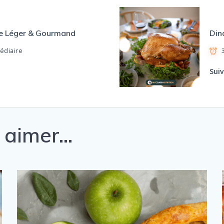
te Léger & Gourmand
Din
édiaire
Sui
i aimer…