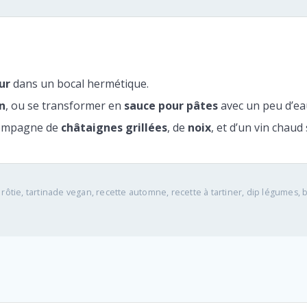
ur
dans un bocal hermétique.
n
, ou se transformer en
sauce pour pâtes
avec un peu d’ea
ccompagne de
châtaignes grillées
, de
noix
, et d’un vin chaud 
rôtie, tartinade vegan, recette automne, recette à tartiner, dip légumes, 