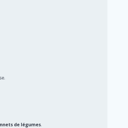
se.
nnets de légumes
.