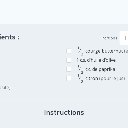
ents :
Portions
1
⁄
courge butternut
(
2
1
c.s.
d’huile d’olive
1
⁄
c.c.
de paprika
2
1
⁄
citron
(pour le jus)
2
sité)
Instructions