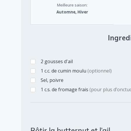
Meilleure saison:
Automne, Hiver
Ingredi
2
gousses
d'ail
1
c.c.
de cumin moulu
(optionnel)
Sel, poivre
1
c.s.
de fromage frais
(pour plus d’onctuo
Rôtir la butternut et l’ail