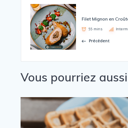
Filet Mignon en Croû
55 mins
Interm
Précédent
Vous pourriez auss