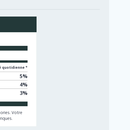
 quotidienne *
5
%
4
%
3
%
ories. Votre
riques.