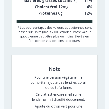
Matières grasses totales
7
g
11
%
Cholestérol
12
mg
4
%
Protéines
6
g
12
%
* Les pourcentages des valeurs quotidiennes sont
basés sur un régime à 2 000 calories. Votre valeur
quotidienne peut être plus ou moins élevée en
fonction de vos besoins caloriques.
Note
Pour une version végétarienne
complète, ajoute des lentilles corail
ou du tofu fumé.
Ce plat est encore meilleur le
lendemain, réchauffé doucement.
Ajoute du citron vert pour une