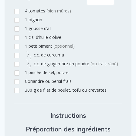
4
tomates
(bien mûres)
1
oignon
1
gousse d’ail
1
c.s.
d’huile d’olive
1
petit piment
(optionnel)
1
⁄
c.c.
de curcuma
2
1
⁄
c.c.
de gingembre en poudre
(ou frais râpé)
2
1
pincée de sel, poivre
Coriandre ou persil frais
300
g
de filet de poulet, tofu ou crevettes
Instructions
Préparation des ingrédients