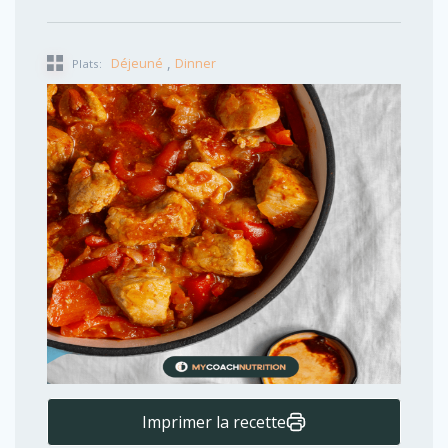
,
Déjeuné
Dinner
Plats:
Imprimer la recette