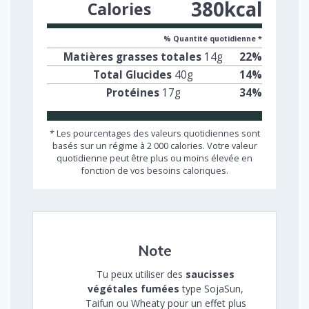
380
kcal
Calories
% Quantité quotidienne *
Matières grasses totales
14
g
22
%
Total Glucides
40
g
14
%
Protéines
17
g
34
%
* Les pourcentages des valeurs quotidiennes sont
basés sur un régime à 2 000 calories. Votre valeur
quotidienne peut être plus ou moins élevée en
fonction de vos besoins caloriques.
Note
Tu peux utiliser des
saucisses
végétales fumées
type SojaSun,
Taifun ou Wheaty pour un effet plus