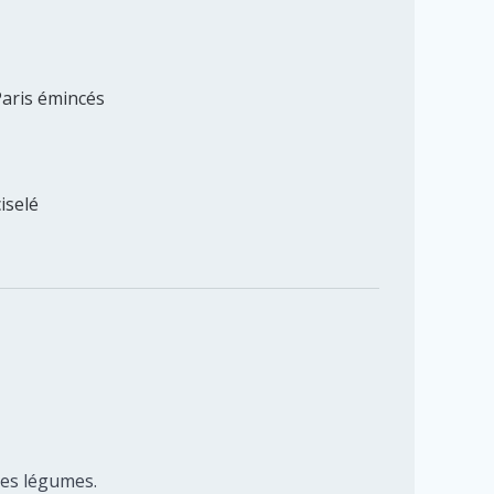
aris émincés
ciselé
les légumes.