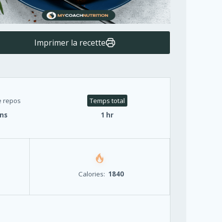
Imprimer la recette
 repos
Temps total
ns
1 hr
Calories:
1840