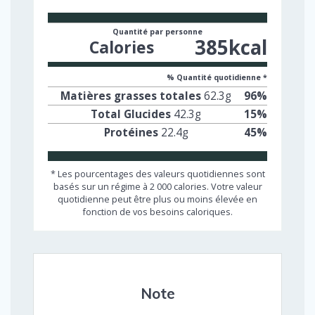
Quantité par personne
385
kcal
Calories
% Quantité quotidienne *
Matières grasses totales
62.3
g
96
%
Total Glucides
42.3
g
15
%
Protéines
22.4
g
45
%
* Les pourcentages des valeurs quotidiennes sont
basés sur un régime à 2 000 calories. Votre valeur
quotidienne peut être plus ou moins élevée en
fonction de vos besoins caloriques.
Note