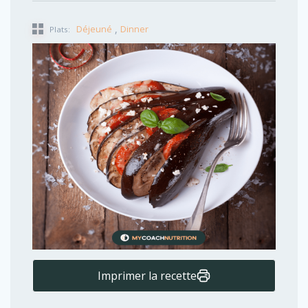
,
Déjeuné
Dinner
Plats:
Imprimer la recette