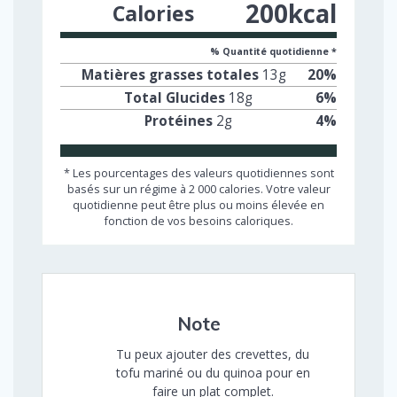
200
kcal
Calories
% Quantité quotidienne *
Matières grasses totales
13
g
20
%
Total Glucides
18
g
6
%
Protéines
2
g
4
%
* Les pourcentages des valeurs quotidiennes sont
basés sur un régime à 2 000 calories. Votre valeur
quotidienne peut être plus ou moins élevée en
fonction de vos besoins caloriques.
Note
Tu peux ajouter des crevettes, du
tofu mariné ou du quinoa pour en
faire un plat complet.