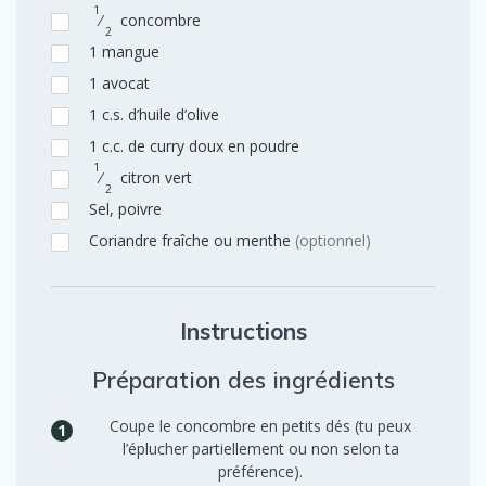
1
⁄
concombre
2
1
mangue
1
avocat
1
c.s.
d’huile d’olive
1
c.c.
de curry doux en poudre
1
⁄
citron vert
2
Sel, poivre
Coriandre fraîche ou menthe
(optionnel)
Instructions
Préparation des ingrédients
Coupe le concombre en petits dés (tu peux
l’éplucher partiellement ou non selon ta
préférence).