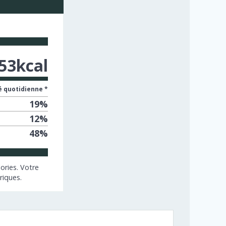
53
kcal
 quotidienne *
19
%
12
%
48
%
ories. Votre
riques.