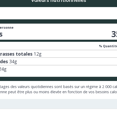
personne
3
s
% Quantité
rasses totales
12
g
ides
34
g
24
g
ages des valeurs quotidiennes sont basés sur un régime à 2 000 cal
enne peut être plus ou moins élevée en fonction de vos besoins calo