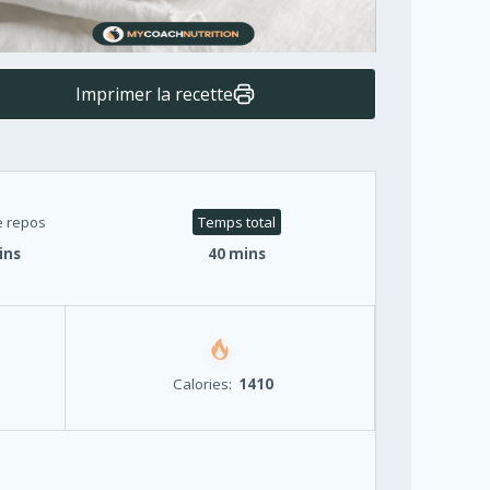
Imprimer la recette
 repos
Temps total
ins
40 mins
Calories:
1410