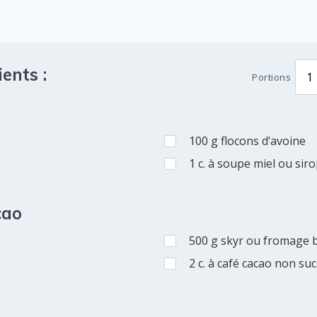
ents :
Portions
100
g
flocons d’avoine
1
c. à soupe
miel ou siro
cao
500
g
skyr ou fromage 
2
c. à café
cacao non suc