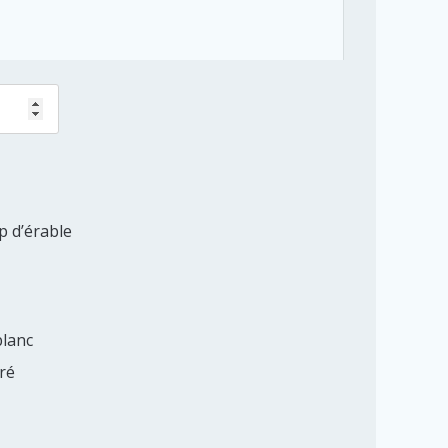
p d’érable
blanc
ré