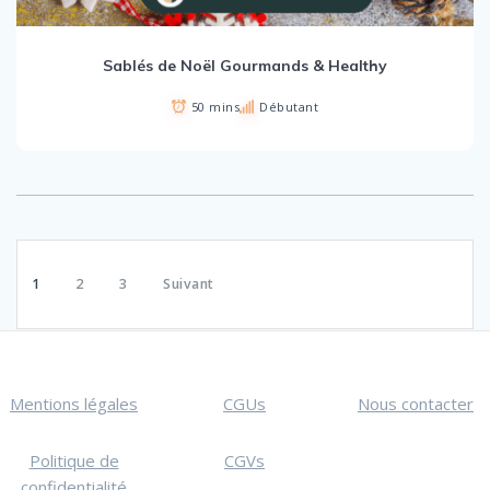
Sablés de Noël Gourmands & Healthy
50 mins
Débutant
Pagination
1
2
3
Suivant
des
publications
Mentions légales
CGUs
Nous contacter
Politique de
CGVs
confidentialité