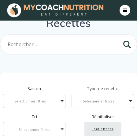
Skip
to
content
Recettes
Saison
Type de recette
Tri
Réinitialiser
Tout effacer
Sélectionner filtres